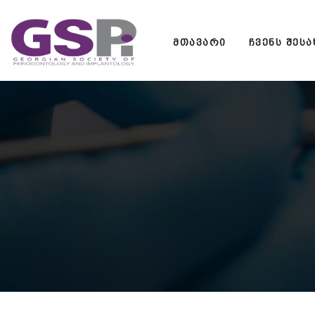
Skip
to
ᲛᲗᲐᲕᲐᲠᲘ
ᲩᲕᲔᲜᲡ ᲨᲔᲡᲐ
content