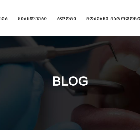
ᲮᲔᲑ
ᲡᲘᲐᲮᲚᲔᲔᲑᲘ
ᲑᲚᲝᲒᲘ
ᲛᲝᲫᲔᲑᲜᲔ ᲞᲐᲠᲝᲓᲝᲜ
BLOG