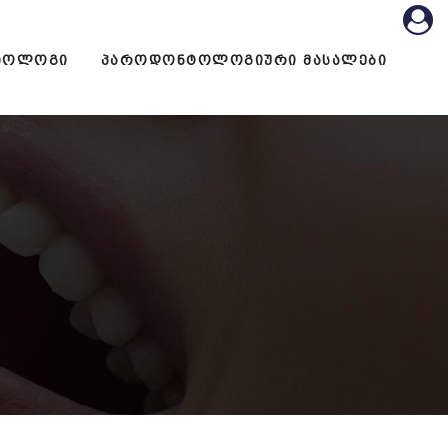
ᲢᲝᲚᲝᲒᲘ
ᲞᲐᲠᲝᲓᲝᲜᲢᲝᲚᲝᲒᲘᲣᲠᲘ ᲛᲐᲡᲐᲚᲔᲑᲘ