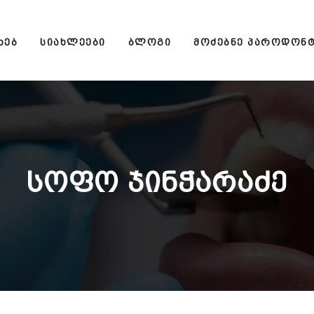
ᲮᲔᲑ
ᲡᲘᲐᲮᲚᲔᲔᲑᲘ
ᲑᲚᲝᲒᲘ
ᲛᲝᲫᲔᲑᲜᲔ ᲞᲐᲠᲝᲓᲝᲜ
ᲡᲝᲤᲝ ᲯᲘᲜᲭᲐᲠᲐᲫᲔ