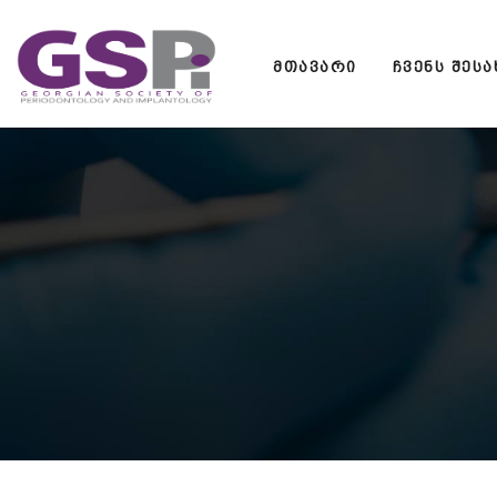
Skip
to
ᲛᲗᲐᲕᲐᲠᲘ
ᲩᲕᲔᲜᲡ ᲨᲔᲡᲐ
content