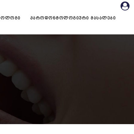
ᲢᲝᲚᲝᲒᲘ
ᲞᲐᲠᲝᲓᲝᲜᲢᲝᲚᲝᲒᲘᲣᲠᲘ ᲛᲐᲡᲐᲚᲔᲑᲘ