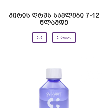
პირის ღრუს სავლები 7-12
წლამდე
ᲬᲘᲜ
ᲨᲔᲛᲓᲔᲒᲘ