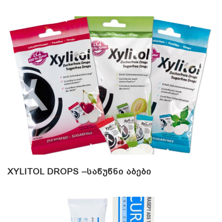
XYLITOL DROPS –ᲡᲐᲬᲣᲬᲜᲘ ᲐᲑᲔᲑᲘ