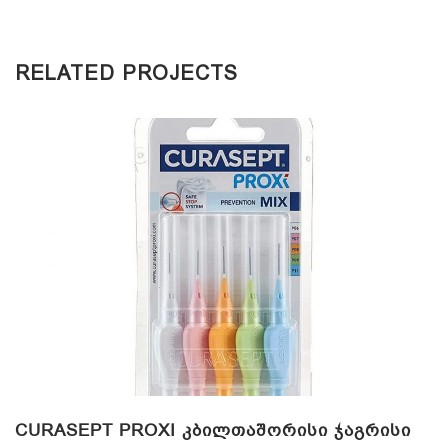
RELATED PROJECTS
CURASEPT PROXI ᲙᲑᲘᲚᲗᲐᲨᲝᲠᲘᲡᲘ ᲯᲐᲒᲠᲘᲡᲘ