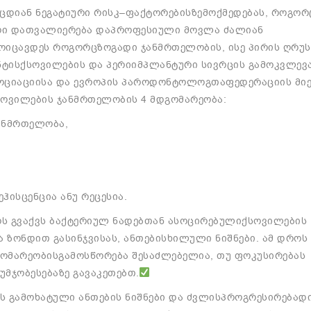
იცდიან
ნეგატიური
რისკ
–
ფაქტორების
ზემოქმედებას
,
როგორ
რი
დათვალიერება
და
პროფესიული
მოვლა
ძალიან
ოიცავდეს
როგორც
ზოგადი
ჯანმრთელობის
,
ისე
პირის
ღრუს
ტის
ქსოვილების
და
პერიიმპლანტური
სივრცის
გამოკვლევ
ოციაციისა
და
ევროპის
პაროდონტოლოგთა
ფედერაციის
მი
სოვილების
ჯანმრთელობის
4
მდგომარეობა
:
ანმრთელობა
,
ეჰისცენცია
ანუ
რეცესია
.
ს
გვაქვს
ბაქტერიულ
ნადებთან
ასოცირებული
ქსოვილების
ა
ზონდით
გასინჯვისას
,
ანთების
ხილული
ნიშნები
.
ამ
დროს
ომარეობის
გამოსწორება
შესაძლებელია
,
თუ
ფოკუსირებას
უმჯობესებაზე
გავაკეთებთ
.
ს
გამოხატული
ანთების
ნიშნები
და
ძვლის
პროგრესირებად