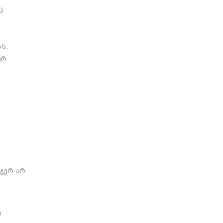
ც
ას
.
ერ
ჯერ
არ
ი