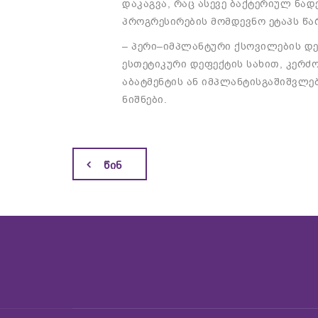
დაკაგვა
,
რაც
ასევე
ბაქტერიულ
ნად
პროგრესირების
მომდევნო
ეტაპს
წა
–
პერი
–
იმპლანტური
ქსოვილების
დე
ესთეტიკური
დეფექტის
სახით
,
კერძ
აბატმენტის
ან
იმპლანტის
გაშიშვლე
ნიშნები
.
ᲬᲘᲜ