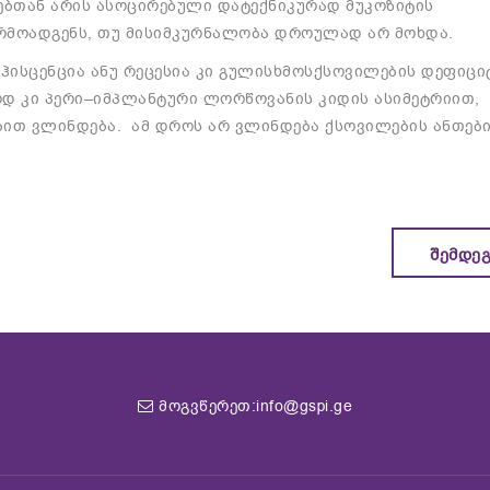
ებთან
არის
ასოცირებული
და
ტექნიკურად
მუკოზიტის
რმოადგენს
,
თუ
მისი
მკურნალობა
დროულად
არ
მოხდა
.
ჰისცენცია
ანუ
რეცესია
კი
გულისხმოს
ქსოვილების
დეფიცი
ოდ
კი
პერი
–
იმპლანტური
ლორწოვანის
კიდის
ასიმეტრიით
,
ბით
ვლინდება
.
ამ
დროს
არ
ვლინდება
ქსოვილების
ანთებ
ᲨᲔᲛᲓᲔ
მოგვწერეთ:info@gspi.ge