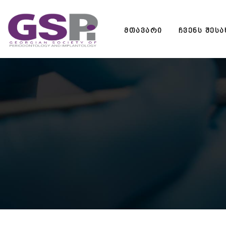
Skip
to
ᲛᲗᲐᲕᲐᲠᲘ
ᲩᲕᲔᲜᲡ ᲨᲔᲡᲐ
content