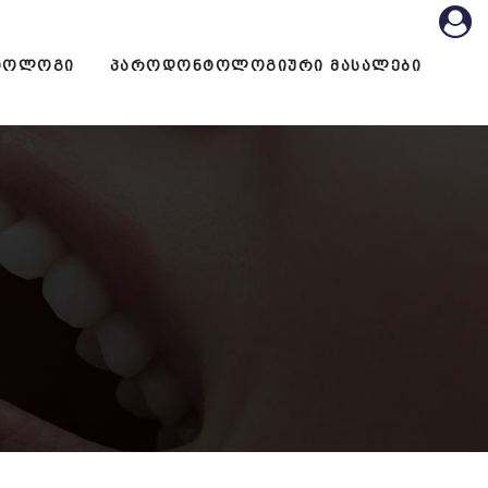
ᲢᲝᲚᲝᲒᲘ
ᲞᲐᲠᲝᲓᲝᲜᲢᲝᲚᲝᲒᲘᲣᲠᲘ ᲛᲐᲡᲐᲚᲔᲑᲘ