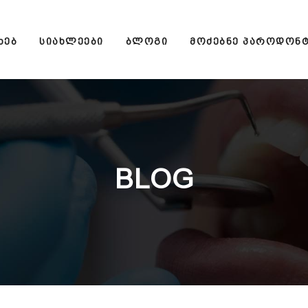
ᲮᲔᲑ
ᲡᲘᲐᲮᲚᲔᲔᲑᲘ
ᲑᲚᲝᲒᲘ
ᲛᲝᲫᲔᲑᲜᲔ ᲞᲐᲠᲝᲓᲝᲜ
BLOG